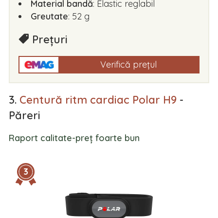
Material bandă
: Elastic reglabil
Greutate
: 52 g
Prețuri
Verifică prețul
3.
Centură ritm cardiac Polar H9
-
Păreri
Raport calitate-preț foarte bun
3