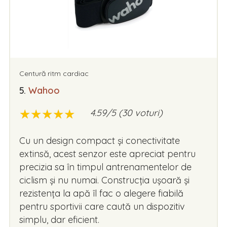
Centură ritm cardiac
5.
Wahoo
★
★
★
★
★
★
★
★
★
★
4.59/5 (30 voturi)
Cu un design compact și conectivitate
extinsă, acest senzor este apreciat pentru
precizia sa în timpul antrenamentelor de
ciclism și nu numai. Construcția ușoară și
rezistența la apă îl fac o alegere fiabilă
pentru sportivii care caută un dispozitiv
simplu, dar eficient.