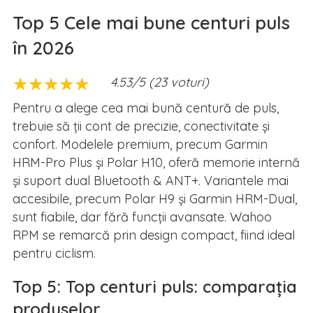
Top 5 Cele mai bune centuri puls
în 2026
★
★
★
★
★
★
★
★
★
★
4.53/5 (23 voturi)
Pentru a alege cea mai bună centură de puls,
trebuie să ții cont de precizie, conectivitate și
confort. Modelele premium, precum Garmin
HRM-Pro Plus și Polar H10, oferă memorie internă
și suport dual Bluetooth & ANT+. Variantele mai
accesibile, precum Polar H9 și Garmin HRM-Dual,
sunt fiabile, dar fără funcții avansate. Wahoo
RPM se remarcă prin design compact, fiind ideal
pentru ciclism.
Top 5: Top centuri puls: comparația
produselor