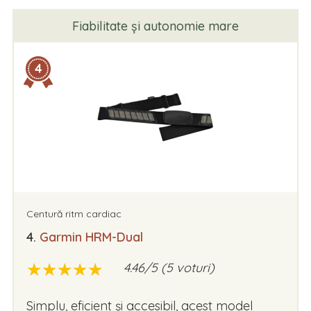
Fiabilitate și autonomie mare
4
Centură ritm cardiac
4.
Garmin HRM-Dual
★
★
★
★
★
★
★
★
★
★
4.46/5 (5 voturi)
Simplu, eficient și accesibil, acest model