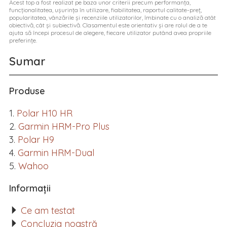
Acest top a fost realizat pe baza unor criterii precum performanța,
funcționalitatea, ușurința în utilizare, fiabilitatea, raportul calitate-preț,
popularitatea, vânzările și recenziile utilizatorilor, îmbinate cu o analiză atât
obiectivă, cât și subiectivă. Clasamentul este orientativ și are rolul de a te
ajuta să începi procesul de alegere, fiecare utilizator putând avea propriile
preferințe.
Sumar
Produse
Polar H10 HR
Garmin HRM-Pro Plus
Polar H9
Garmin HRM-Dual
Wahoo
Informații
Ce am testat
Concluzia noastră