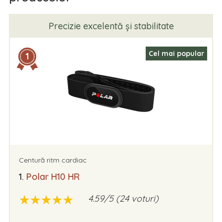
Precizie excelentă și stabilitate
Cel mai popular
1
Centură ritm cardiac
1.
Polar H10 HR
★
★
★
★
★
★
★
★
★
★
4.59/5 (24 voturi)