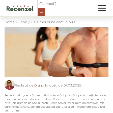
Casă și grădină
Home
/
Sport
/ Cele mai bune centuri puls
Electronice și IT
Îngrijire personală
Sport
Auto
Realizat de
Diana
la data de 07.03.2025.
Alimente
Pe recenzel.ro, dedicăm mult timp cercetării și testării pentru a-ți oferi cele
mai bune recomandări de produse. Dacă decizi să achiziționezi un produs
Petshop
prin link-urile de pe site-ul nostru, este posibil să primim un comision mic,
care ne ajută să susținem activitatea site-ului și să îl menținem actualizat
pentru tine.