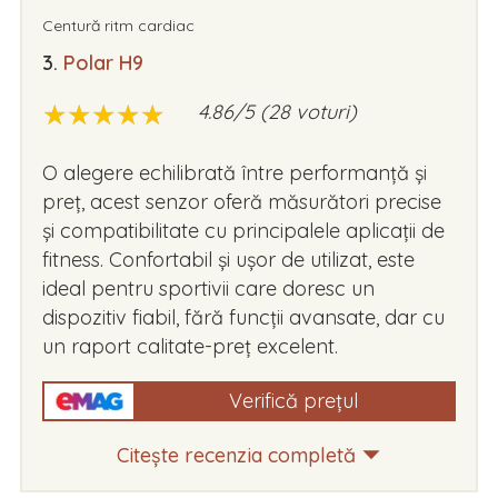
Centură ritm cardiac
3.
Polar H9
★
★
★
★
★
★
★
★
★
★
4.86/5 (28 voturi)
O alegere echilibrată între performanță și
preț, acest senzor oferă măsurători precise
și compatibilitate cu principalele aplicații de
fitness. Confortabil și ușor de utilizat, este
ideal pentru sportivii care doresc un
dispozitiv fiabil, fără funcții avansate, dar cu
un raport calitate-preț excelent.
Verifică prețul
Citește recenzia completă