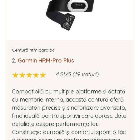
Centură ritm cardiac
2.
Garmin HRM-Pro Plus
★
★
★
★
★
★
★
★
★
★
4.51/5 (19 voturi)
Compatibilă cu multiple platforme și dotată
cu memorie internă, această centură oferă
măsurători precise și sincronizare avansată,
fiind ideală pentru sportivii care doresc date
detaliate despre performanța lor.
Construcția durabilă și confortul sporit o fac