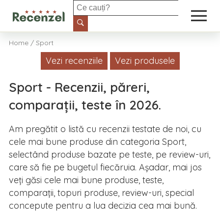
Casă și grădină
Home
/
Sport
Vezi recenziile
Vezi produsele
Electronice și IT
Sport - Recenzii, păreri,
Îngrijire personală
comparații, teste în 2026.
Sport
Am pregătit o listă cu recenzii testate de noi, cu
cele mai bune produse din categoria Sport,
Auto
selectând produse bazate pe teste, pe review-uri,
care să fie pe bugetul fiecăruia. Așadar, mai jos
Alimente
veți găsi cele mai bune produse, teste,
comparații, topuri produse, review-uri, special
Petshop
concepute pentru a lua decizia cea mai bună.