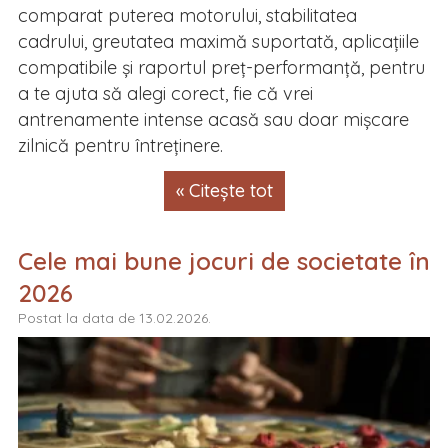
comparat puterea motorului, stabilitatea
cadrului, greutatea maximă suportată, aplicațiile
compatibile și raportul preț-performanță, pentru
a te ajuta să alegi corect, fie că vrei
antrenamente intense acasă sau doar mișcare
zilnică pentru întreținere.
« Citește tot
Cele mai bune jocuri de societate în
2026
Postat la data de 13.02.2026.