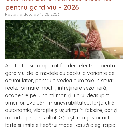
pentru gard viu - 2026
Postat la data de 15.05.2026.
Am testat și comparat foarfeci electrice pentru
gard viu, de la modele cu cablu la variante pe
acumulator, pentru a vedea cum taie în situații
reale: formare muchii, întreținere sezonieră,
acoperire pe lungimi mari și lucrul deasupra
umerilor. Evaluăm manevrabilitatea, forța utilă,
autonomia, vibrațiile și ușurința în folosire, dar și
raportul preț–rezultat. Găsești mai jos punctele
forte și limitele fiecărui model, ca să alegi rapid