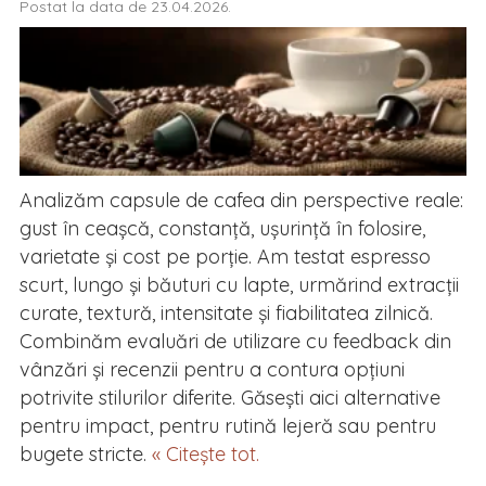
Postat la data de 23.04.2026.
Analizăm capsule de cafea din perspective reale:
gust în ceașcă, constanță, ușurință în folosire,
varietate și cost pe porție. Am testat espresso
scurt, lungo și băuturi cu lapte, urmărind extracții
curate, textură, intensitate și fiabilitatea zilnică.
Combinăm evaluări de utilizare cu feedback din
vânzări și recenzii pentru a contura opțiuni
potrivite stilurilor diferite. Găsești aici alternative
pentru impact, pentru rutină lejeră sau pentru
bugete stricte.
« Citește tot.