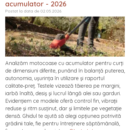
acumulator - 2026
Postat la data de 02.05.2026.
Analizăm motocoase cu acumulator pentru curți
de dimensiuni diferite, punând în balanță puterea,
autonomia, ușurința în utilizare și raportul
calitate‑preț. Testele vizează tăierea pe margini,
iarbă înaltă, desiș și lucrul lângă alei sau garduri.
Evidențiem ce modele oferă control fin, vibrații
reduse și ritm susținut, dar și limitele pe vegetație
densă. Ghidul te ajută să alegi opțiunea potrivită
grădinii tale, fie pentru întreținere săptămânală,