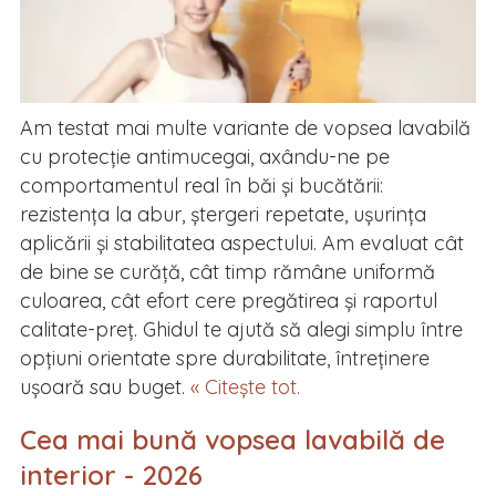
Am testat mai multe variante de vopsea lavabilă
cu protecție antimucegai, axându-ne pe
comportamentul real în băi și bucătării:
rezistența la abur, ștergeri repetate, ușurința
aplicării și stabilitatea aspectului. Am evaluat cât
de bine se curăță, cât timp rămâne uniformă
culoarea, cât efort cere pregătirea și raportul
calitate-preț. Ghidul te ajută să alegi simplu între
opțiuni orientate spre durabilitate, întreținere
ușoară sau buget.
« Citește tot.
Cea mai bună vopsea lavabilă de
interior - 2026