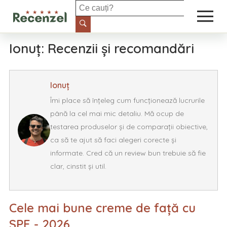
Casă și grădină
Ionuț: Recenzii și recomandări
Electronice și IT
Ionuț
Îngrijire personală
Îmi place să înțeleg cum funcționează lucrurile
până la cel mai mic detaliu. Mă ocup de
Sport
testarea produselor și de comparații obiective,
ca să te ajut să faci alegeri corecte și
Auto
informate. Cred că un review bun trebuie să fie
clar, cinstit și util.
Alimente
Petshop
Cele mai bune creme de față cu
SPF - 2026