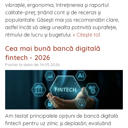
vibrațiile, ergonomia, întreținerea și raportul
calitate–preț, ținând cont și de recenzii și
popularitate. Găsești mai jos recomandări clare,
astfel încât să alegi unealta potrivită suprafeței,
ritmului de lucru și bugetului.
« Citește tot.
Cea mai bună bancă digitală
fintech - 2026
Postat la data de 14.05.2026.
Am testat principalele opțiuni de bancă digitală
fintech pentru uz zilnic și deplasări, evaluând