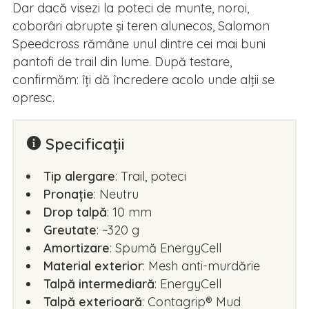
Dar dacă visezi la poteci de munte, noroi,
coborâri abrupte și teren alunecos, Salomon
Speedcross rămâne unul dintre cei mai buni
pantofi de trail din lume. După testare,
confirmăm: îți dă încredere acolo unde alții se
opresc.
Specificații
Tip alergare
: Trail, poteci
Pronaţie
: Neutru
Drop talpă
: 10 mm
Greutate
: ~320 g
Amortizare
: Spumă EnergyCell
Material exterior
: Mesh anti-murdărie
Talpă intermediară
: EnergyCell
Talpă exterioară
: Contagrip® Mud