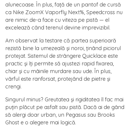
alunecoase. În plus, față de un pantof de cursă
ca Nike ZoomX Vaporfly Next%, Speedcross nu
are nimic de-a face cu viteza pe pistă — el
excelează când terenul devine imprevizibil.
Am observat la testare că partea superioară
rezistă bine la umezeală și noroi, ținând piciorul
protejat. Sistemul de strângere Quicklace este
practic și îți permite să ajustezi rapid fixarea,
chiar și cu mâinile murdare sau ude. În plus,
vârful este ranforsat, protejând de pietre și
crengi.
Singurul minus? Greutatea și rigiditatea îl fac mai
puțin plăcut pe asfalt sau pistă. Dacă ai de gând
să alergi doar urban, un Pegasus sau Brooks
Ghost e o alegere mai logică.