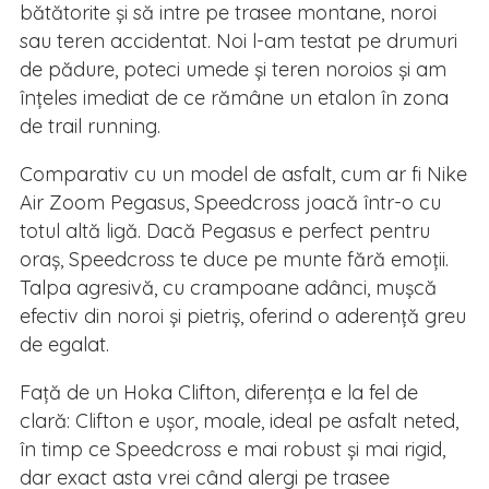
bătătorite și să intre pe trasee montane, noroi
sau teren accidentat. Noi l-am testat pe drumuri
de pădure, poteci umede și teren noroios și am
înțeles imediat de ce rămâne un etalon în zona
de trail running.
Comparativ cu un model de asfalt, cum ar fi Nike
Air Zoom Pegasus, Speedcross joacă într-o cu
totul altă ligă. Dacă Pegasus e perfect pentru
oraș, Speedcross te duce pe munte fără emoții.
Talpa agresivă, cu crampoane adânci, mușcă
efectiv din noroi și pietriș, oferind o aderență greu
de egalat.
Față de un Hoka Clifton, diferența e la fel de
clară: Clifton e ușor, moale, ideal pe asfalt neted,
în timp ce Speedcross e mai robust și mai rigid,
dar exact asta vrei când alergi pe trasee