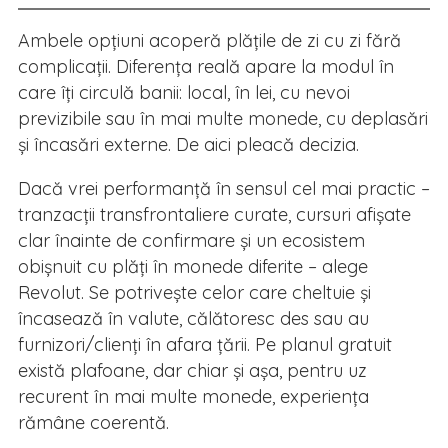
Ambele opțiuni acoperă plățile de zi cu zi fără
complicații. Diferența reală apare la modul în
care îți circulă banii: local, în lei, cu nevoi
previzibile sau în mai multe monede, cu deplasări
și încasări externe. De aici pleacă decizia.
Dacă vrei performanță în sensul cel mai practic –
tranzacții transfrontaliere curate, cursuri afișate
clar înainte de confirmare și un ecosistem
obișnuit cu plăți în monede diferite – alege
Revolut. Se potrivește celor care cheltuie și
încasează în valute, călătoresc des sau au
furnizori/clienți în afara țării. Pe planul gratuit
există plafoane, dar chiar și așa, pentru uz
recurent în mai multe monede, experiența
rămâne coerentă.