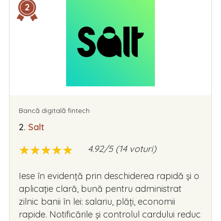
2
Bancă digitală fintech
2.
Salt
★
★
★
★
★
★
★
★
★
★
4.92/5 (14 voturi)
Iese în evidență prin deschiderea rapidă și o
aplicație clară, bună pentru administrat
zilnic banii în lei: salariu, plăți, economii
rapide. Notificările și controlul cardului reduc