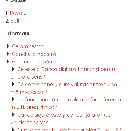
Produse
Revolut
Salt
Informații
Ce am testat
Concluzia noastră
Ghid de cumpărare
Ce este o Bancă digitală fintech și pentru
cine are sens?
Ce comisioane și curs valutar ar trebui să
mă intereseze?
Ce funcționalități din aplicație fac diferența
în utilizarea zilnică?
Cât de sigură este și ce licență are? Ce
verific concret?
Cum aleg pentru călătorii și plăți în valută?