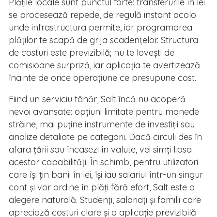
Plățile locale sunt punctul forte: transferurile în lei
se procesează repede, de regulă instant acolo
unde infrastructura permite, iar programarea
plăților te scapă de grija scadențelor. Structura
de costuri este previzibilă; nu te lovești de
comisioane surpriză, iar aplicația te avertizează
înainte de orice operațiune ce presupune cost.
Fiind un serviciu tânăr, Salt încă nu acoperă
nevoi avansate: opțiuni limitate pentru monede
străine, mai puține instrumente de investiții sau
analize detaliate pe categorii. Dacă circuli des în
afara țării sau încasezi în valute, vei simți lipsa
acestor capabilități. În schimb, pentru utilizatori
care își țin banii în lei, își iau salariul într-un singur
cont și vor ordine în plăți fără efort, Salt este o
alegere naturală. Studenți, salariați și familii care
apreciază costuri clare și o aplicație previzibilă