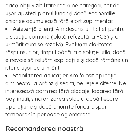
dacă obții vizibilitate reală pe categorii, cât de
ușor ajustezi planul lunar și dacă economiile
chiar se acumulează fără efort suplimentar.
Asistență clienți
: Am deschis un tichet pentru
o situație comună (plată refuzată la POS) și am
urmărit cum se rezolvă. Evaluăm claritatea
răspunsurilor, timpul până la o soluție utilă, dacă
e nevoie să reluăm explicațiile și dacă rămâne un
istoric ușor de urmărit.
Stabilitatea aplicației
: Am folosit aplicația
dimineața, la prânz și seara, pe rețele diferite. Ne
interesează pornirea fără blocaje, logarea fără
pași inutili, sincronizarea soldului după fiecare
operațiune și dacă anumite funcții dispar
temporar în perioade aglomerate.
Recomandarea noastră