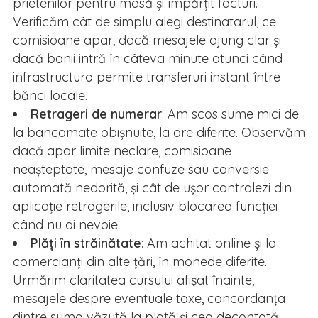
prietenilor pentru masă și împărțit facturi.
Verificăm cât de simplu alegi destinatarul, ce
comisioane apar, dacă mesajele ajung clar și
dacă banii intră în câteva minute atunci când
infrastructura permite transferuri instant între
bănci locale.
Retrageri de numerar
: Am scos sume mici de
la bancomate obișnuite, la ore diferite. Observăm
dacă apar limite neclare, comisioane
neașteptate, mesaje confuze sau conversie
automată nedorită, și cât de ușor controlezi din
aplicație retragerile, inclusiv blocarea funcției
când nu ai nevoie.
Plăți în străinătate
: Am achitat online și la
comercianți din alte țări, în monede diferite.
Urmărim claritatea cursului afișat înainte,
mesajele despre eventuale taxe, concordanța
dintre suma văzută la plată și cea decontată