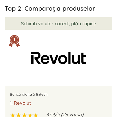
Top 2: Comparația produselor
Schimb valutar corect, plăți rapide
1
Bancă digitală fintech
1.
Revolut
★
★
★
★
★
★
★
★
★
★
4.54/5 (26 voturi)