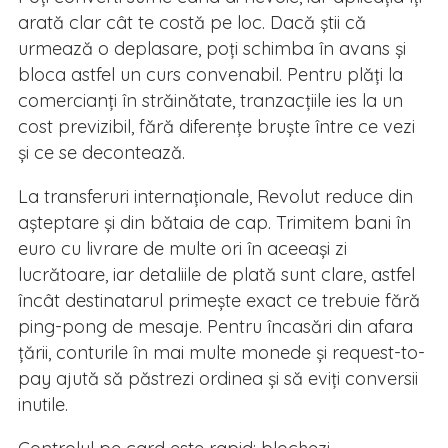
arată clar cât te costă pe loc. Dacă știi că
urmează o deplasare, poți schimba în avans și
bloca astfel un curs convenabil. Pentru plăți la
comercianți în străinătate, tranzacțiile ies la un
cost previzibil, fără diferențe bruște între ce vezi
și ce se decontează.
La transferuri internaționale, Revolut reduce din
așteptare și din bătaia de cap. Trimitem bani în
euro cu livrare de multe ori în aceeași zi
lucrătoare, iar detaliile de plată sunt clare, astfel
încât destinatarul primește exact ce trebuie fără
ping-pong de mesaje. Pentru încasări din afara
țării, conturile în mai multe monede și request-to-
pay ajută să păstrezi ordinea și să eviți conversii
inutile.