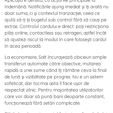
Aplicația e aerisită, cu acțiunile principale la
îndemână. Notificările ajung imediat și îți arată nu
doar suma, ci și contextul tranzacției, ceea ce
ajută să-ți ții bugetul sub control fără să cauți pe
extras. Controlul cardului e direct: poți restricționa
plăți online, contactless sau retrageri, astfel încât
să ajustezi riscul la modul în care folosești cardul
în acea perioadă.
La economisire, Salt încurajează obiceiuri simple:
transferuri automate către obiective, mutarea
rapidă a unei sume când îți rămâne ceva la final
de lună și vizibilitate pe progres. Nu e un sistem
sofisticat, dar tocmai asta îl face ușor de
respectat zilnic. Pentru majoritatea utilizatorilor
care vor doar să pună bani deoparte constant,
funcționează fără setări complicate.