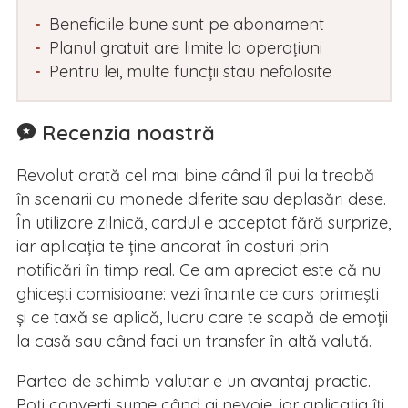
Beneficiile bune sunt pe abonament
Planul gratuit are limite la operațiuni
Pentru lei, multe funcții stau nefolosite
Recenzia noastră
Revolut arată cel mai bine când îl pui la treabă
în scenarii cu monede diferite sau deplasări dese.
În utilizare zilnică, cardul e acceptat fără surprize,
iar aplicația te ține ancorat în costuri prin
notificări în timp real. Ce am apreciat este că nu
ghicești comisioane: vezi înainte ce curs primești
și ce taxă se aplică, lucru care te scapă de emoții
la casă sau când faci un transfer în altă valută.
Partea de schimb valutar e un avantaj practic.
Poți converti sume când ai nevoie, iar aplicația îți