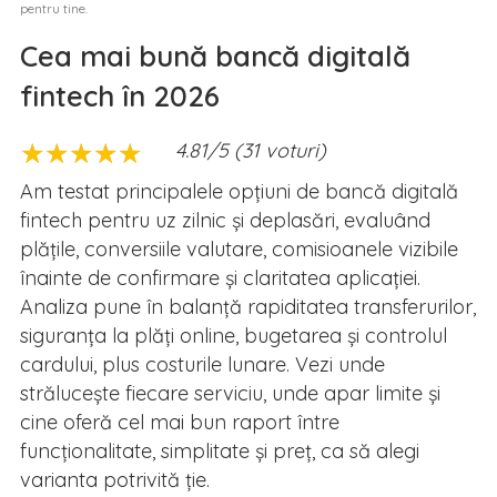
pentru tine.
Cea mai bună bancă digitală
fintech în 2026
★
★
★
★
★
★
★
★
★
★
4.81/5 (31 voturi)
Am testat principalele opțiuni de bancă digitală
fintech pentru uz zilnic și deplasări, evaluând
plățile, conversiile valutare, comisioanele vizibile
înainte de confirmare și claritatea aplicației.
Analiza pune în balanță rapiditatea transferurilor,
siguranța la plăți online, bugetarea și controlul
cardului, plus costurile lunare. Vezi unde
strălucește fiecare serviciu, unde apar limite și
cine oferă cel mai bun raport între
funcționalitate, simplitate și preț, ca să alegi
varianta potrivită ție.