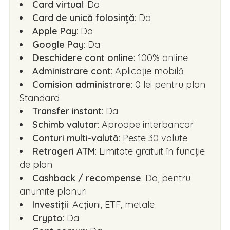
Card virtual
: Da
Card de unică folosință
: Da
Apple Pay
: Da
Google Pay
: Da
Deschidere cont online
: 100% online
Administrare cont
: Aplicație mobilă
Comision administrare
: 0 lei pentru plan
Standard
Transfer instant
: Da
Schimb valutar
: Aproape interbancar
Conturi multi-valută
: Peste 30 valute
Retrageri ATM
: Limitate gratuit în funcție
de plan
Cashback / recompense
: Da, pentru
anumite planuri
Investiții
: Acțiuni, ETF, metale
Crypto
: Da