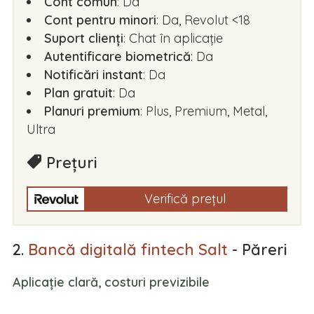
Cont comun
: Da
Cont pentru minori
: Da, Revolut <18
Suport clienți
: Chat în aplicație
Autentificare biometrică
: Da
Notificări instant
: Da
Plan gratuit
: Da
Planuri premium
: Plus, Premium, Metal,
Ultra
Prețuri
Verifică prețul
2.
Bancă digitală fintech Salt
- Păreri
Aplicație clară, costuri previzibile