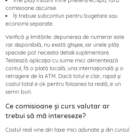
Vrei plăți instant între prieteni/echipă, fără
comisioane ascunse.
Îți trebuie subconturi pentru bugetare sau
economii separate.
Verifică și limitările: depunerea de numerar este
rar disponibilă, nu există ghișee, iar unele plăți
speciale pot necesita detalii suplimentare.
Testează aplicația cu sume mici: alimentează
contul, fă o plată locală, una internațională și o
retragere de la ATM. Dacă totul e clar, rapid și
costul total e ok pentru folosirea ta reală, e un
semn bun.
Ce comisioane și curs valutar ar
trebui să mă intereseze?
Costul real vine din taxe mici adunate și din cursul