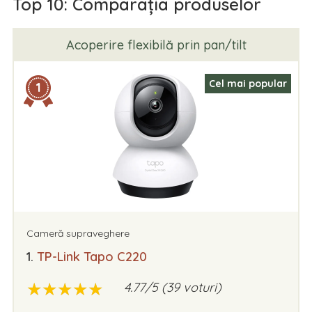
Top 10: Comparația produselor
Acoperire flexibilă prin pan/tilt
Cel mai popular
1
Cameră supraveghere
1.
TP-Link Tapo C220
★
★
★
★
★
★
★
★
★
★
4.77/5 (39 voturi)