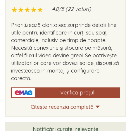
★
★
★
★
★
★
★
★
★
★
4.8/5 (22 voturi)
Prioritizează claritatea: surprinde detalii fine
utile pentru identificare în curți sau spații
comerciale, inclusiv pe timp de noapte.
Necesită conexiune și stocare pe măsură,
altfel fluxul video devine greoi. Se potrivește
utilizatorilor care vor dovezi solide, dispuși să
investească în montaj și configurare
corectă.
Verifică prețul
Citește recenzia completă
Notificări curate, relevante