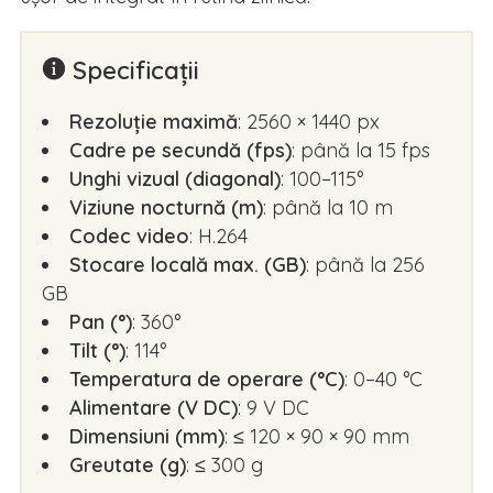
Specificații
Rezoluție maximă
: 2560 × 1440 px
Cadre pe secundă (fps)
: până la 15 fps
Unghi vizual (diagonal)
: 100–115°
Viziune nocturnă (m)
: până la 10 m
Codec video
: H.264
Stocare locală max. (GB)
: până la 256
GB
Pan (°)
: 360°
Tilt (°)
: 114°
Temperatura de operare (°C)
: 0–40 °C
Alimentare (V DC)
: 9 V DC
Dimensiuni (mm)
: ≤ 120 × 90 × 90 mm
Greutate (g)
: ≤ 300 g