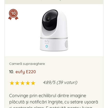
10
Cameră supraveghere
10.
eufy E220
★
★
★
★
★
★
★
★
★
★
4.89/5 (39 voturi)
Convinge prin echilibrul dintre imagine
plăcută și notificări îngrijite, cu setare ușoară