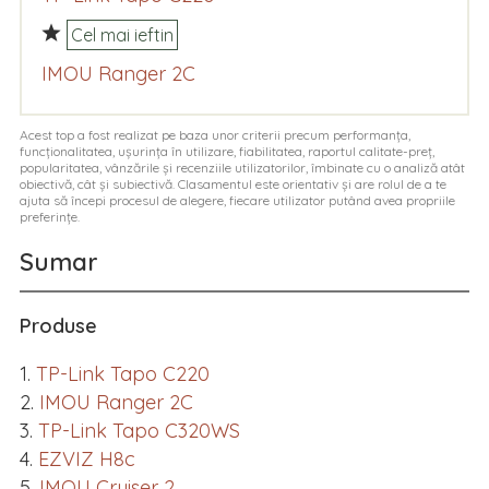
Cel mai ieftin
IMOU Ranger 2C
Acest top a fost realizat pe baza unor criterii precum performanța,
funcționalitatea, ușurința în utilizare, fiabilitatea, raportul calitate-preț,
popularitatea, vânzările și recenziile utilizatorilor, îmbinate cu o analiză atât
obiectivă, cât și subiectivă. Clasamentul este orientativ și are rolul de a te
ajuta să începi procesul de alegere, fiecare utilizator putând avea propriile
preferințe.
Sumar
Produse
TP-Link Tapo C220
IMOU Ranger 2C
TP-Link Tapo C320WS
EZVIZ H8c
IMOU Cruiser 2