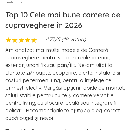
pentru tine.
Top 10 Cele mai bune camere de
supraveghere în 2026
★
★
★
★
★
★
★
★
★
★
4.77/5 (18 voturi)
Am analizat mai multe modele de Cameră
supraveghere pentru scenarii reale: interior,
exterior, unghi fix sau pan/tilt. Ne-am uitat la
claritate zi/noapte, acoperire, alerte, instalare și
costuri pe termen lung, pentru a înțelege ce
primești efectiv. Vei găsi opțiuni rapide de montat,
soluții stabile pentru curte și camere versatile
pentru living, cu stocare locală sau integrare în
aplicații. Recomandările te ajută să alegi corect
după buget și nevoi.