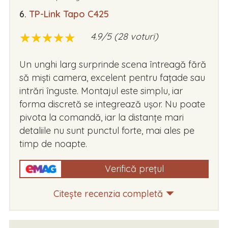
6.
TP-Link Tapo C425
★
★
★
★
★
★
★
★
★
★
4.9/5 (28 voturi)
Un unghi larg surprinde scena întreagă fără
să miști camera, excelent pentru fațade sau
intrări înguste. Montajul este simplu, iar
forma discretă se integrează ușor. Nu poate
pivota la comandă, iar la distanțe mari
detaliile nu sunt punctul forte, mai ales pe
timp de noapte.
Verifică prețul
Citește recenzia completă