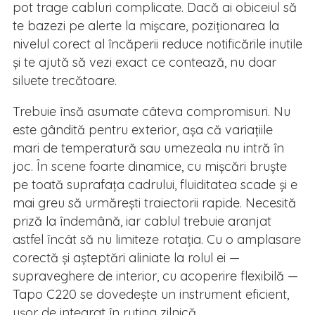
pot trage cabluri complicate. Dacă ai obiceiul să
te bazezi pe alerte la mișcare, poziționarea la
nivelul corect al încăperii reduce notificările inutile
și te ajută să vezi exact ce contează, nu doar
siluete trecătoare.
Trebuie însă asumate câteva compromisuri. Nu
este gândită pentru exterior, așa că variațiile
mari de temperatură sau umezeala nu intră în
joc. În scene foarte dinamice, cu mișcări bruște
pe toată suprafața cadrului, fluiditatea scade și e
mai greu să urmărești traiectorii rapide. Necesită
priză la îndemână, iar cablul trebuie aranjat
astfel încât să nu limiteze rotația. Cu o amplasare
corectă și așteptări aliniate la rolul ei —
supraveghere de interior, cu acoperire flexibilă —
Tapo C220 se dovedește un instrument eficient,
ușor de integrat în rutina zilnică.