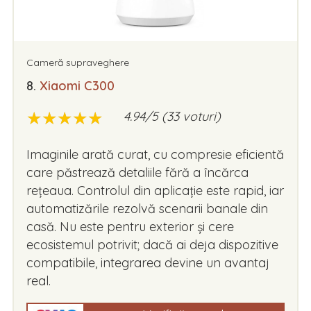
Cameră supraveghere
8.
Xiaomi C300
★
★
★
★
★
★
★
★
★
★
4.94/5 (33 voturi)
Imaginile arată curat, cu compresie eficientă
care păstrează detaliile fără a încărca
rețeaua. Controlul din aplicație este rapid, iar
automatizările rezolvă scenarii banale din
casă. Nu este pentru exterior și cere
ecosistemul potrivit; dacă ai deja dispozitive
compatibile, integrarea devine un avantaj
real.