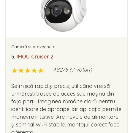
Cameră supraveghere
5.
IMOU Cruiser 2
★
★
★
★
★
★
★
★
★
★
4.82/5 (7 voturi)
Se mișcă rapid și precis, util când vrei să
urmărești trasee de acces sau mașina din
fața porții. Imaginea rămâne clară pentru
identificare de aproape, iar aplicația permite
manevre intuitive. Are nevoie de alimentare
și semnal Wi‑Fi stabile; montajul corect face
diferența.