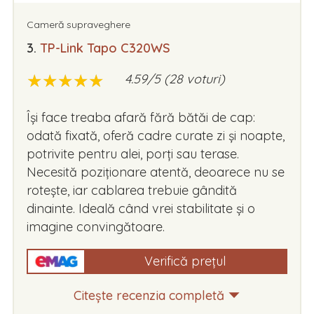
Cameră supraveghere
3.
TP-Link Tapo C320WS
★
★
★
★
★
★
★
★
★
★
4.59/5 (28 voturi)
Își face treaba afară fără bătăi de cap:
odată fixată, oferă cadre curate zi și noapte,
potrivite pentru alei, porți sau terase.
Necesită poziționare atentă, deoarece nu se
rotește, iar cablarea trebuie gândită
dinainte. Ideală când vrei stabilitate și o
imagine convingătoare.
Verifică prețul
Citește recenzia completă