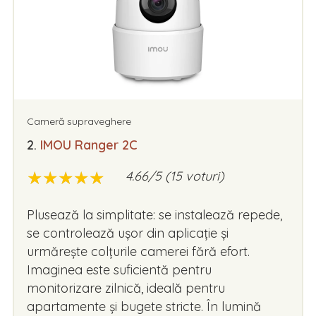
Cameră supraveghere
2.
IMOU Ranger 2C
★
★
★
★
★
★
★
★
★
★
4.66/5 (15 voturi)
Plusează la simplitate: se instalează repede,
se controlează ușor din aplicație și
urmărește colțurile camerei fără efort.
Imaginea este suficientă pentru
monitorizare zilnică, ideală pentru
apartamente și bugete stricte. În lumină