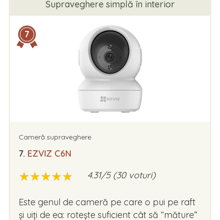
Supraveghere simplă în interior
7
Cameră supraveghere
7.
EZVIZ C6N
★
★
★
★
★
★
★
★
★
★
4.31/5 (30 voturi)
Este genul de cameră pe care o pui pe raft
și uiți de ea: rotește suficient cât să “măture”