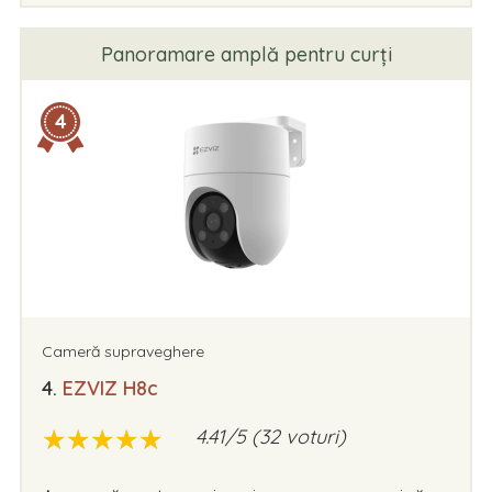
Panoramare amplă pentru curți
4
Cameră supraveghere
4.
EZVIZ H8c
★
★
★
★
★
★
★
★
★
★
4.41/5 (32 voturi)