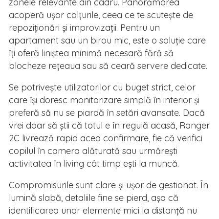
zonele relevante din cadru. Panorămarea
acoperă ușor colțurile, ceea ce te scutește de
repoziționări și improvizații. Pentru un
apartament sau un birou mic, este o soluție care
îți oferă liniștea minimă necesară fără să
blocheze rețeaua sau să ceară servere dedicate.
Se potrivește utilizatorilor cu buget strict, celor
care își doresc monitorizare simplă în interior și
preferă să nu se piardă în setări avansate. Dacă
vrei doar să știi că totul e în regulă acasă, Ranger
2C livrează rapid acea confirmare, fie că verifici
copilul în camera alăturată sau urmărești
activitatea în living cât timp ești la muncă.
Compromisurile sunt clare și ușor de gestionat. În
lumină slabă, detaliile fine se pierd, așa că
identificarea unor elemente mici la distanță nu